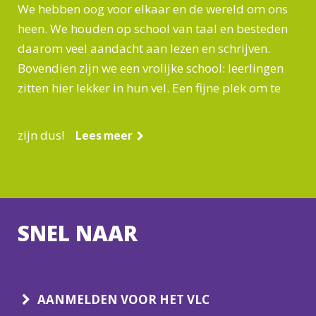
We hebben oog voor elkaar en de wereld om ons
heen. We houden op school van taal en besteden
daarom veel aandacht aan lezen en schrijven.
Bovendien zijn we een vrolijke school: leerlingen
zitten hier lekker in hun vel. Een fijne plek om te
zijn dus!
Lees meer
SNEL NAAR
AANMELDEN VOOR HET VLC