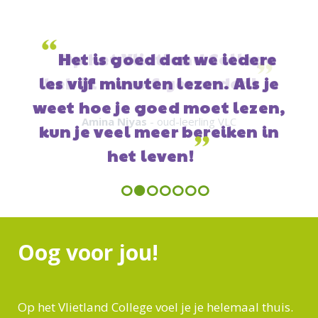
“
Op het Vlietland College
”
heb ik mezelf gevonden!
Amina Niyas
- oud-leerling VLC
Previous
Next
Oog voor jou!
Op het Vlietland College voel je je helemaal thuis.