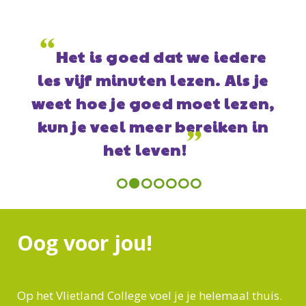
“
Op het Vlietland College
”
heb ik mezelf gevonden!
Amina Niyas
- oud-leerling VLC
Previous
Next
Oog voor jou!
Op het Vlietland College voel je je helemaal thuis.