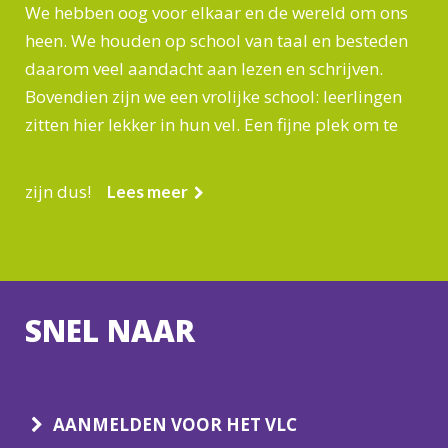
We hebben oog voor elkaar en de wereld om ons
heen. We houden op school van taal en besteden
daarom veel aandacht aan lezen en schrijven.
Bovendien zijn we een vrolijke school: leerlingen
zitten hier lekker in hun vel. Een fijne plek om te
zijn dus!
Lees meer
SNEL NAAR
AANMELDEN VOOR HET VLC