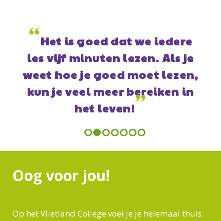
“
Op het Vlietland College
”
heb ik mezelf gevonden!
Amina Niyas
- oud-leerling VLC
Previous
Next
Oog voor jou!
Op het Vlietland College voel je je helemaal thuis.