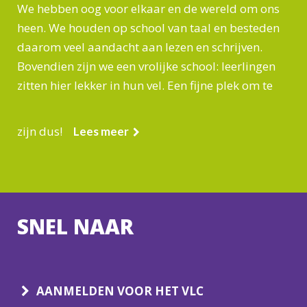
We hebben oog voor elkaar en de wereld om ons
heen. We houden op school van taal en besteden
daarom veel aandacht aan lezen en schrijven.
Bovendien zijn we een vrolijke school: leerlingen
zitten hier lekker in hun vel. Een fijne plek om te
zijn dus!
Lees meer
SNEL NAAR
AANMELDEN VOOR HET VLC