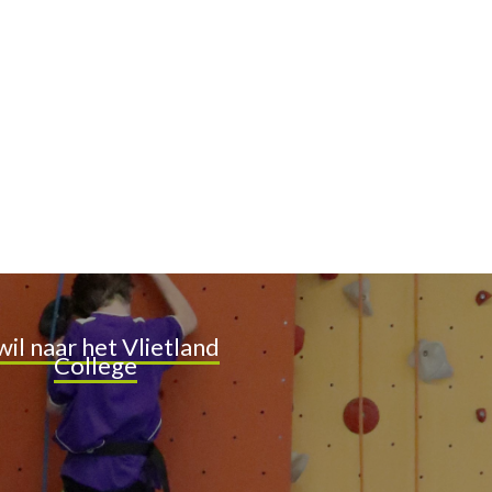
 wil naar het Vlietland
College