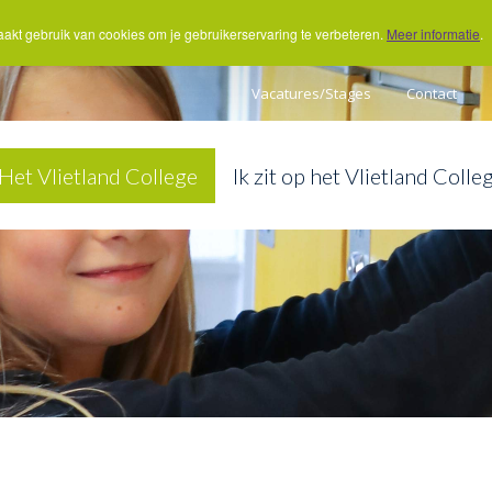
akt gebruik van cookies om je gebruikerservaring te verbeteren.
Meer informatie
.
Vacatures/Stages
Contact
Het Vlietland College
Ik zit op het Vlietland Colle