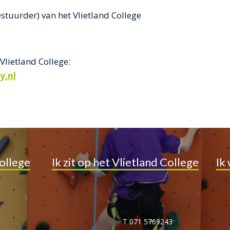
stuurder) van het Vlietland College
Vlietland College:
y.nl
ollege
Ik zit op het Vlietland College
Ik
T 071 5769243