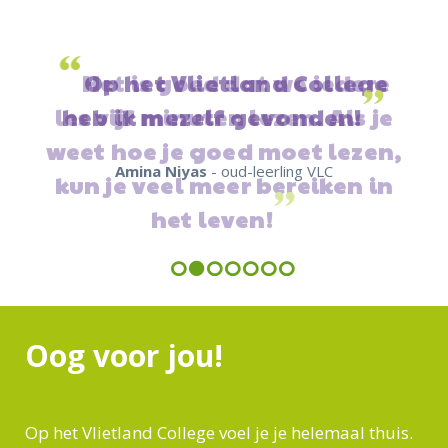
“
Op het Vlietland College
”
heb ik mezelf gevonden!
Amina Niyas
- oud-leerling VLC
Previous
Next
Oog voor jou!
Op het Vlietland College voel je je helemaal thuis.