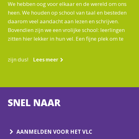
We hebben oog voor elkaar en de wereld om ons
heen. We houden op school van taal en besteden
daarom veel aandacht aan lezen en schrijven.
Bovendien zijn we een vrolijke school: leerlingen
zitten hier lekker in hun vel. Een fijne plek om te
zijn dus!
Lees meer
SNEL NAAR
AANMELDEN VOOR HET VLC