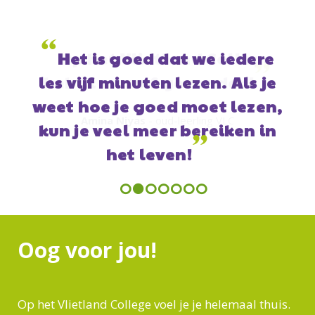
“
Op het Vlietland College
”
heb ik mezelf gevonden!
Amina Niyas
- oud-leerling VLC
Previous
Next
Oog voor jou!
Op het Vlietland College voel je je helemaal thuis.