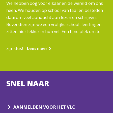
We hebben oog voor elkaar en de wereld om ons
heen. We houden op school van taal en besteden
daarom veel aandacht aan lezen en schrijven.
Bovendien zijn we een vrolijke school: leerlingen
zitten hier lekker in hun vel. Een fijne plek om te
zijn dus!
Lees meer
SNEL NAAR
AANMELDEN VOOR HET VLC