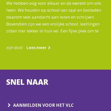
We hebben oog voor elkaar en de wereld om ons
heen. We houden op school van taal en besteden
daarom veel aandacht aan lezen en schrijven.
Bovendien zijn we een vrolijke school: leerlingen
zitten hier lekker in hun vel. Een fijne plek om te
zijn dus!
Lees meer
SNEL NAAR
AANMELDEN VOOR HET VLC