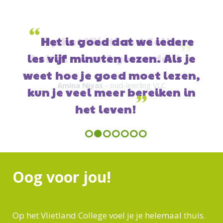
“
Op het Vlietland College
”
heb ik mezelf gevonden!
Amina Niyas
- oud-leerling VLC
Previous
Next
Oog voor jou!
Op het Vlietland College voel je je helemaal thuis.