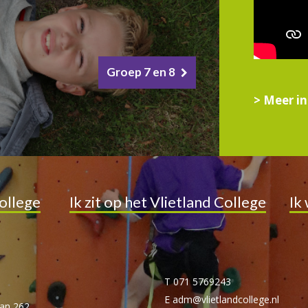
Groep 7 en 8
> Meer i
ollege
Ik zit op het Vlietland College
Ik
T 071 5769243
E adm@vlietlandcollege.nl
aan 262