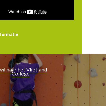
nformatie
 wil naar het Vlietland
College