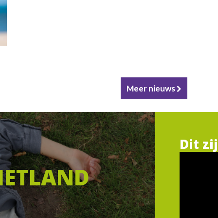
Meer nieuws
Dit zi
IETLAND