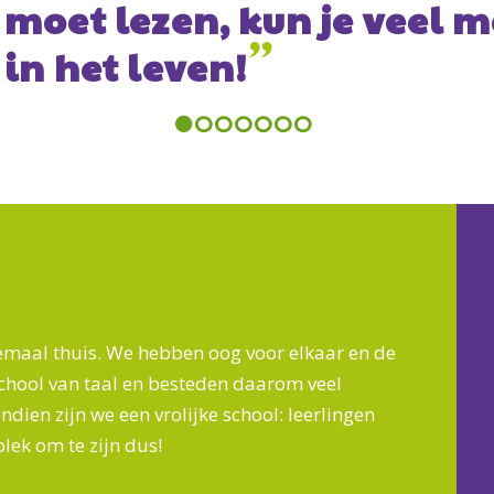
Amina Niyas
- oud-leerling VLC
Previous
Next
elemaal thuis. We hebben oog voor elkaar en de
hool van taal en besteden daarom veel
dien zijn we een vrolijke school: leerlingen
 plek om te zijn dus!