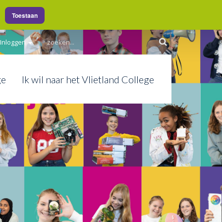
Toestaan
Inloggen
ge
Ik wil naar het Vlietland College