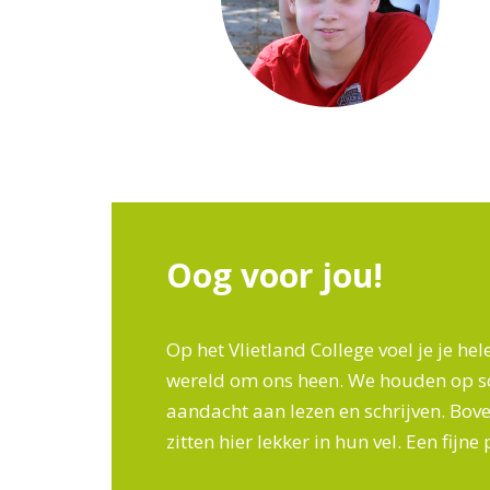
Oog voor jou!
Op het Vlietland College voel je je h
wereld om ons heen. We houden op sc
aandacht aan lezen en schrijven. Boven
zitten hier lekker in hun vel. Een fijne