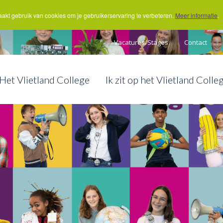
akt gebruik van cookies om je gebruikerservaring te verbeteren.
Meer informatie
.
Vacatures/Stages
Contact
Het Vlietland College
Ik zit op het Vlietland Colle