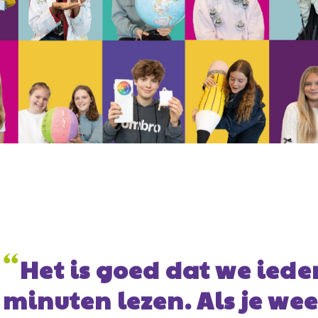
“
Op het Vlietland Colleg
”
mezelf gevonden!